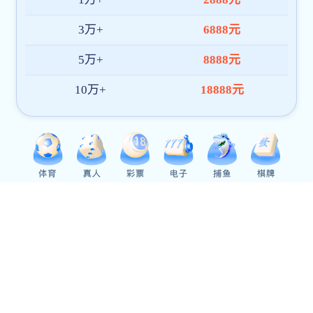
关于海隆
产品与服务
投资者关系
集团概览
油田装备
投资者关系概览
大事记
油田服务
公司一览表
QHSE
海洋工程
公告与通函
科技创新
财务报告
世界杯官方入口
世界杯官方入口
（中国）官方网站
（中国）官方网
文化
站管治
投资者日历
投资者关系联络
新闻媒体
人力资源
联系我们
集团新闻
人才战略
联系方式
媒体报道
人才价值观