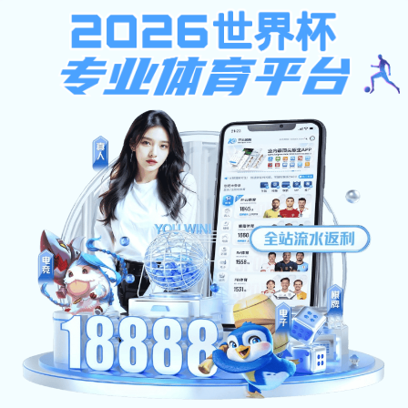
世界杯官方入口（中国）官方网站
世界杯官方入口（中国）官方
网站:PRODUCTS &
SERVICES
产品与服务
油田装备
油田服务