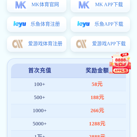
BoTn 1000/BoTn 1000E
BoTn 3000
BoTn 5000
BoTn-R
BoTn 1000/BoTn 1000E
产品详情