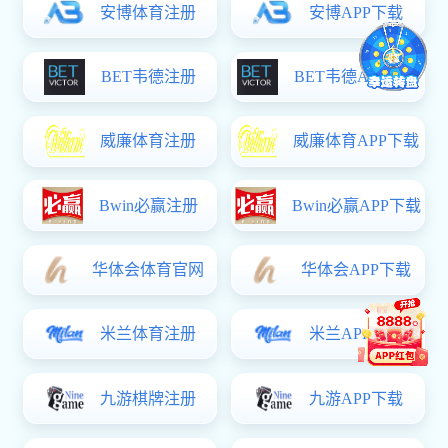
海上安装
专业运输和安装海洋油气平台、海底管道、海上风电设
施，服务范围涵盖世界主要油气产区，依托自有的高性能
铺管起重船“海隆106”和强大的世界杯官方入口（中国）
官方网站管理团队为全球客户提供包含世界杯官方入口
（中国）官方网站管理在内的运输和安装服务。
产品详情
联系我们
关于海隆
产品与服务
投资者关系