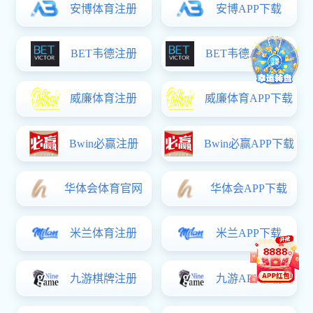
钻杆
现代钻井要求钻井更高效(钻井速度更快、钻井质量更
高、更适合钻井特殊环境、钻井更安全)，钻杆作为钻井
主要工具，钻杆的性能和质量对于钻井能力、钻井效率和
质量、钻井安全都起到关键的作用。海隆致力于钻杆的技
术进步，不断设计开发满足现代高效钻井要求的高端钻杆
产品，以良好的产品品质、卓越的产品性能满足用户和现
代钻井工程的需要。