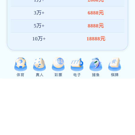
媒体报道
人才价值观
行业资讯
成长在海隆
招贤纳士
扫一扫关注我们
沪ICP备14040674号-1
沪公网安备 31011302005992号
Copyright ? 2018 HI LONG GROUP OF
COMPANIES， All Rights Reserved
隐私政策
加入我们
联系我们
世界杯官方入口（中国）官方网站邮箱