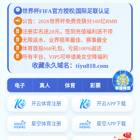
社会招聘
海外招聘
招聘职位
招聘人数
工作地点
业务部门
发布时间
财务
5
北京
财务部
2022.06.02
关于海隆
产品与服务
投资者关系
集团概览
油田装备
投资者关系概览