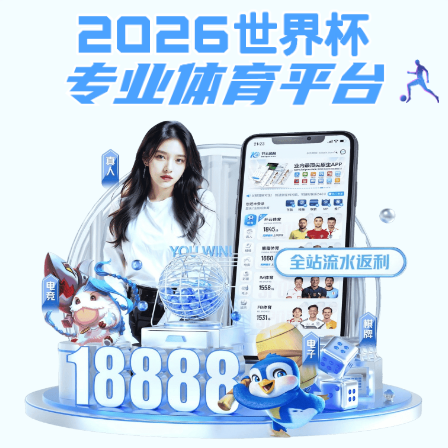
世界杯官方入口（中国）官方网站
世界杯官方入口（中国）官方
网站:HUMAN RESOURCES
人力资源
校园招聘
世界杯官方入口（中国）官方网站:
首页
人力资源
招贤纳士
返回