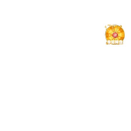
其制定量体裁衣的外部培训方案，让员工更好的提升专业
技能与管理技能。
集团依托下属2家研究所——世界杯官方入口（中国）官
方网站管材研究所、世界杯官方入口（中国）官方网站化
工研究所，整合校企合作资源，能为工程技术人员提供学
习深造和学术交流的机会。