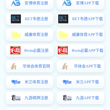
公平、公正、公开
德才兼备 以德为先
世界杯官方入口（中国）
世界杯官方入口（中国）
官方网站:我们推崇
官方网站:我们坚信
每一个员工都富于激情，敢于
只有一条世界杯官方入口（中
创新，勇于担当，不断进取
国）官方网站与员工共赢的路
才能走的更稳更远
GROWING IN HILONG