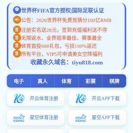
HILONG
HISTORY
世界杯官方入口（中国）官方网
站:大事记载
2025