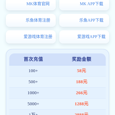
科技创新
财务报告
世界杯官方入口
世界杯官方入口
（中国）官方网站
（中国）官方网
文化
站管治
投资者日历
投资者关系联络
新闻媒体
人力资源
联系我们
集团新闻
人才战略
联系方式
媒体报道
人才价值观
行业资讯
成长在海隆
招贤纳士