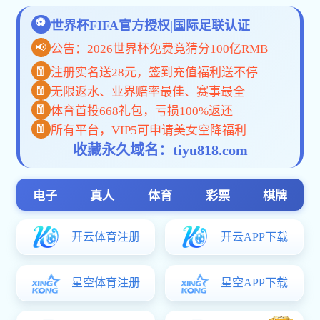
工程技术
海上安装
工程建造
世界杯官方入口（中国）官方网站:
智控技术
信息技术