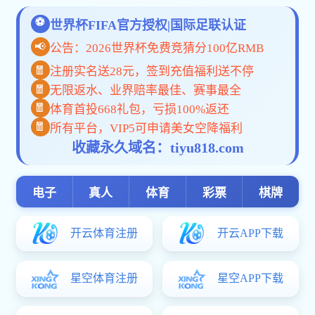
海隆集团与ADNOC Drilling签订总价值4400
万美金钻柱合同
2026.06.29
了解详情