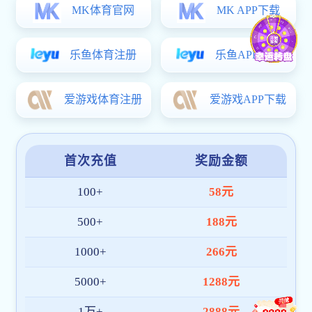
海隆集团与泰国PTTEP签署ASK EPC03
世界杯官方入口（中国）官方网站合同 双
方战略合作迈入新阶段 携手支持缅甸本地
能源供应与海洋能源开发
了解详情
2026.05.20
海隆海工高端装备研发制造运维基地落地
江苏启东